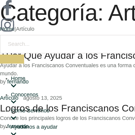
Categoría:
Ar
Home
|
Artículo
Artículo
agosto 13, 2025
¿Por Qué Ayudar a los Franci
Ayudar a los Franciscanos Conventuales es una forma 
mundo.
Home
by 
fernando
Conocenos
Artículo
agosto 13, 2025
Logros de los Franciscanos Co
Como Servimos
Conoce los principales logros de los Franciscanos Conv
by 
fernando
Ayudanos a ayudar