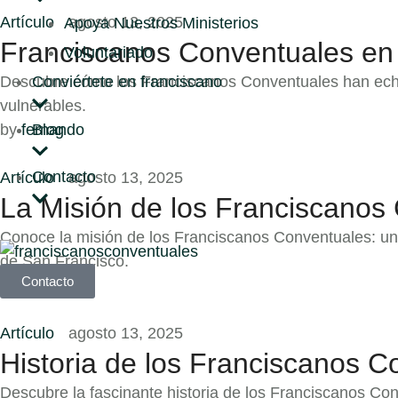
Artículo
agosto 13, 2025
Apoya Nuestros Ministerios
Franciscanos Conventuales en
Voluntariado
Descubre cómo los Franciscanos Conventuales han echad
Conviértete en franciscano
vulnerables.
Blog
by 
fernando
Contacto
Artículo
agosto 13, 2025
La Misión de los Franciscanos
Conoce la misión de los Franciscanos Conventuales: una
de San Francisco.
Contacto
by 
fernando
Artículo
agosto 13, 2025
Historia de los Franciscanos C
Descubre la fascinante historia de los Franciscanos Con